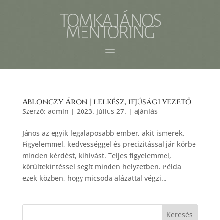
TOMKA JÁNOS
MENTORING
Ablonczy Áron | lelkész, ifjúsági vezető
Szerző:
admin
|
2023. július 27.
|
ajánlás
János az egyik legalaposabb ember, akit ismerek.
Figyelemmel, kedvességgel és precizitással jár körbe
minden kérdést, kihívást. Teljes figyelemmel,
körültekintéssel segít minden helyzetben. Példa
ezek közben, hogy micsoda alázattal végzi...
Keresés