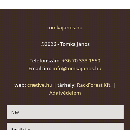
tomkajanos.hu
©2026 - Tomka János
Telefonszám:
+36 70 333 1550
Emailcím:
info@tomkajanos.hu
web:
crætive.hu
| tárhely:
RackForest Kft.
|
Adatvédelem