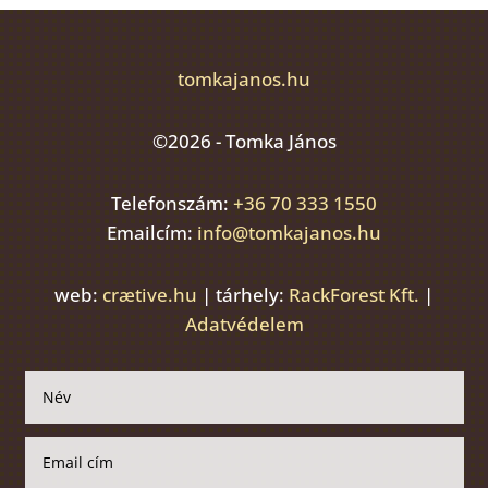
tomkajanos.hu
©2026 - Tomka János
Telefonszám:
+36 70 333 1550
Emailcím:
info@tomkajanos.hu
web:
crætive.hu
| tárhely:
RackForest Kft.
|
Adatvédelem