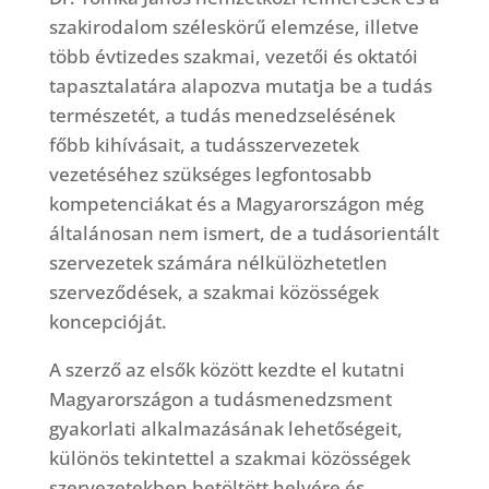
szakirodalom széleskörű elemzése, illetve
több évtizedes szakmai, vezetői és oktatói
tapasztalatára alapozva mutatja be a tudás
természetét, a tudás menedzselésének
főbb kihívásait, a tudásszervezetek
vezetéséhez szükséges legfontosabb
kompetenciákat és a Magyarországon még
általánosan nem ismert, de a tudásorientált
szervezetek számára nélkülözhetetlen
szerveződések, a szakmai közösségek
koncepcióját.
A szerző az elsők között kezdte el kutatni
Magyarországon a tudásmenedzsment
gyakorlati alkalmazásának lehetőségeit,
különös tekintettel a szakmai közösségek
szervezetekben betöltött helyére és